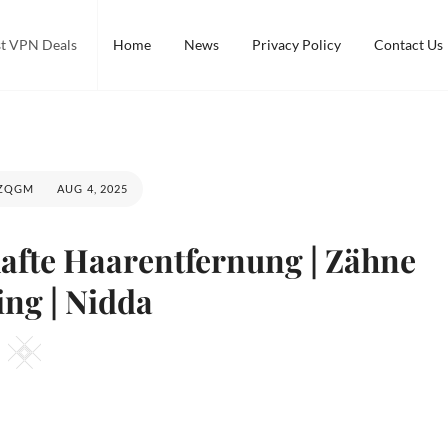
est VPN Deals
Home
News
Privacy Policy
Contact Us
ZQGM
AUG 4, 2025
afte Haarentfernung | Zähne
ing | Nidda